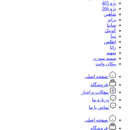
پژو 405
پژو 206
شاهین
پراید
ساینا
کوییک
تیبا
اطلس
رانا
سهند
سمند سورن
پیکان وانت
صفحه اصلی
فروشگاه
مقالات و اخبار
درباره ما
تماس با ما
صفحه اصلی
فروشگاه