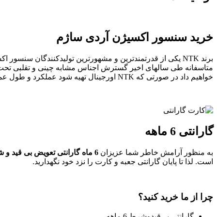
خرید سنسور اکسیژن آردی ساژم
برند NTK یکی از قدرتمندترین و مشهورترین تولیدکنندگان 
متاسفانه طی سالهای اخیر گسترش اجناس مشابه چینی و تقلبی تحت عنوا
خواهیم داد در صورتی که NTK اورجینال تهیه شود عملکرد و طول عمر بالایی خواهد داشت و علاوه بر برطرف کردن مشکلات مربوطه، راندمان خودروی شما را بصورت چشمگیر ارتقا می‌دهد.
گارانتی 6 ماهه
به منظور آرامش خاطر شما عزیزان
6 ماه گارانتی تعویض بی قید و شرط
است. لذا تا پایان گارانتی جعبه و کارت را نزد خود نگهدارید.
چرا از ما خرید کنید؟
گارانتی بی‌قیدوشرط 6 ماهه