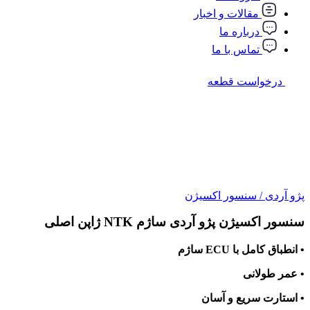
مقالات و اخبار
درباره ما
تماس با ما
درخواست قطعه
پژو آردی
/
سنسور اکسیژن
سنسور اکسیژن پژو آردی ساژم NTK ژاپن اصلی
• انطباق کامل با ECU ساژم
• عمر طولانی
• استارت سریع و آسان