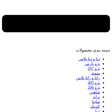
دسته‌ بندی محصولات
دنا و دنا پلاس
پژو پارس
پژو 207
سمند
رانا و رانا پلاس
پژو 405
پژو 206
شاهین
پراید
ساینا
کوییک
تیبا