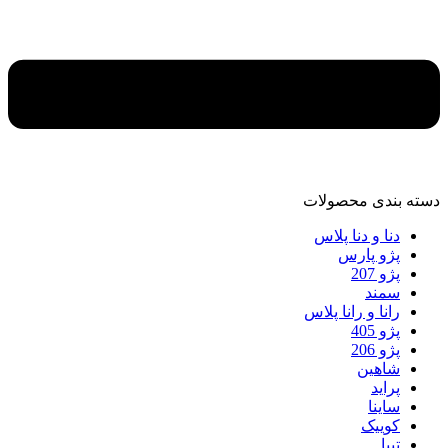
دسته‌ بندی محصولات
دنا و دنا پلاس
پژو پارس
پژو 207
سمند
رانا و رانا پلاس
پژو 405
پژو 206
شاهین
پراید
ساینا
کوییک
تیبا