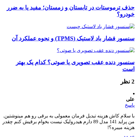
حذف ترموستات در تابستان و زمستان؛ مفید یا به ضرر
خودرو؟
سنسور فشار باد لاستیک (TPMS) و نحوه عملکرد آن
سنسور دنده عقب تصویری یا صوتی؟ کدام یک بهتر
است
‫2 نظر
علی
پاسخ
با سلام کاش هزینه تبدیل فرمان معمولی به برقی رو هم مینوشتین.
من پراید 141 مدل 89 دارم هیدرولیک نیست بخوام برقیش کنم چقدر
هزینه میبره؟!