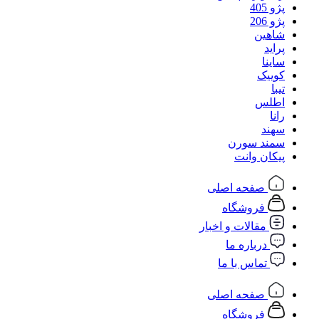
پژو 405
پژو 206
شاهین
پراید
ساینا
کوییک
تیبا
اطلس
رانا
سهند
سمند سورن
پیکان وانت
صفحه اصلی
فروشگاه
مقالات و اخبار
درباره ما
تماس با ما
صفحه اصلی
فروشگاه