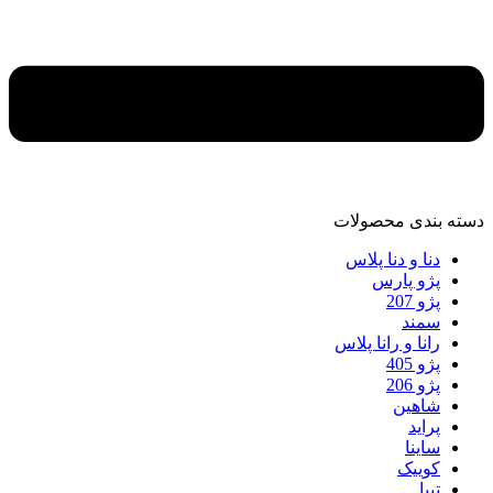
دسته‌ بندی محصولات
دنا و دنا پلاس
پژو پارس
پژو 207
سمند
رانا و رانا پلاس
پژو 405
پژو 206
شاهین
پراید
ساینا
کوییک
تیبا