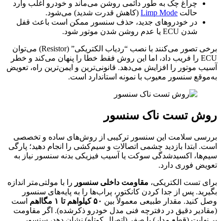
چراغ چک به طور دائمی روشن می‌ماند و خودرو اغلب وارد
حالت
Limp Mode
(کاهش قدرت شدید) می‌شود.
در خودروهای جدید، حذف سنسور ممکن است باعث قفل
شدن ECU یا عدم روشن شدن موتور شود.
برخی تصور می‌کنند با نصب “ردیاب الکتریکی” (Resistor) می‌توان
ECU را فریب داد، اما این روش فقط خطا را پنهان می‌کند و خطر
آسیب موتور را افزایش می‌دهد. قانونی‌ترین و ایمن‌ترین راه، تعویض
به‌موقع سنسور معیوب با نمونه استاندارد است.
روش تست ناک سنسور
بررسی سلامت این سنسور ترکیبی از روش‌های ساده و تخصصی
است. ابتدا بازدید چشمی اتصالات و سیم‌کشی را انجام دهید؛ پارگی
سیم‌ها، اکسیدشدگی سوکت یا آسیب فیزیکی بدنه سنسور نیاز به
تعویض فوری دارد.
برای تست الکتریکی،
مقاومت داخلی سنسور
را با مولتی‌متر اندازه
بگیرید. پس از جدا کردن کانکتور، پراب‌ها را به پایه‌های سنسور
وصل کنید. مقدار طبیعی معمولاً بین
۵۰ کیلواهم تا ۱ مگااهم
است
(مقادیر دقیق در دفترچه فنی مدل خودرو ذکرشده). اگر مقاومت
بی‌نهایت (قطع مدار) یا صفر (اتصال کوتاه) نشان دهد، سنسور