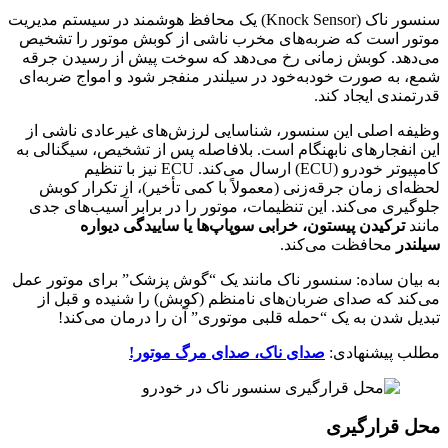
سنسور ناک (Knock Sensor) یک محافظ هوشمند در سیستم مدیریت
موتور است که ضربه‌های مخرب ناشی از کوبش موتور را تشخیص
می‌دهد. کوبش زمانی رخ می‌دهد که سوخت پیش از رسیدن جرقه
شمع، به صورت خودبه‌خود در سیلندر منفجر شود و امواج ضربه‌ای
قدرتمندی ایجاد کند.
وظیفه اصلی این سنسور، شناسایی لرزش‌های غیرعادی ناشی از
این انفجارهای نابهنگام است. بلافاصله پس از تشخیص، سیگنالی به
کامپیوتر خودرو (ECU) ارسال می‌کند. ECU نیز با تنظیم
لحظه‌ای زمان جرقه‌زنی (معمولاً با کمی تأخیر)، از تکرار کوبش
جلوگیری می‌کند. این تنظیمات، موتور را در برابر آسیب‌های جدی
مانند
ترکیدن پیستون، خرابی سوپاپ‌ها یا ساییدگی دیواره
سیلندر
محافظت می‌کند.
به بیان ساده: سنسور ناک مانند یک “گوش پزشک” برای موتور عمل
می‌کند که صدای ضربان‌های نامنظم (کوبش) را شنیده و قبل از
تبدیل شدن به یک “حمله قلبی موتوری” آن را درمان می‌کند!
مطلب پیشنهادی:
صدای ناک، صدای مرگ موتور!
محل قرارگیری