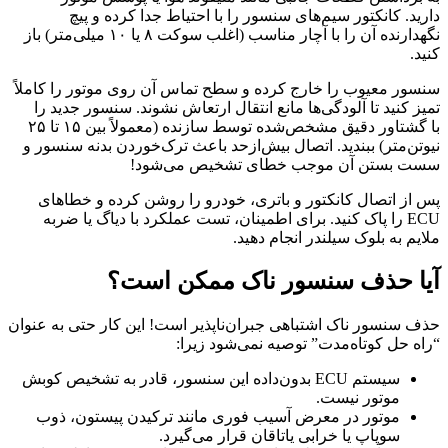
دارید. کانکتور سیم‌های سنسور را با احتیاط جدا کرده و پیچ
نگهدارنده آن را با آچار مناسب (اغلب سوکت ۸ یا ۱۰ میلی‌متر) باز
کنید.
سنسور معیوب را خارج کرده و سطح تماس آن روی موتور را کاملاً
تمیز کنید تا آلودگی‌ها مانع انتقال ارتعاش نشوند. سنسور جدید را
با گشتاور دقیق مشخص‌شده توسط سازنده (معمولاً بین ۱۵ تا ۲۵
نیوتن‌متر) ببندید. اتصال بیش‌ازحد باعث ترک‌خوردن بدنه‌ سنسور و
سست بستن آن موجب خطای تشخیص می‌شود!
پس از اتصال کانکتور و باتری، خودرو را روشن کرده و خطاهای
ECU را پاک کنید. برای اطمینان، تست عملکرد با دیاگ یا ضربه
ملایم به بلوک سیلندر انجام دهید.
آیا حذف سنسور ناک ممکن است؟
حذف سنسور ناک اشتباهی جبران‌ناپذیر است! این کار حتی به عنوان
“راه حل کوتاه‌مدت” توصیه نمی‌شود زیرا:
سیستم ECU بدون‌داده این سنسور، قادر به تشخیص کوبش
موتور نیست.
موتور در معرض آسیب فوری مانند ترکیدن پیستون، ذوب
سوپاپ یا خرابی یاتاقان قرار می‌گیرد.