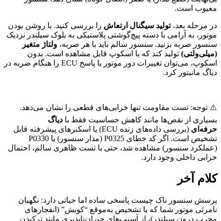
معیوب است.
در مرحله بعد،
تولید سیگنال ارتعاش
را بررسی کنید. با روشن بودن
موتور، به آرامی با دسته پیچ‌گوشتی پلاستیکی به بلوک سیلندر نزدیک
سنسور ضربه بزنید. سنسور سالم باید با هر ضربه،
ولتاژ متغیر
(میلی‌ولتی)
تولید کند که با اسکوپ قابل مشاهده است. بدون
اسکوپ، می‌توان تغییرات دور موتور یا پاسخ ECU را هنگام ضربه در
دیاگ مانیتور کرد.
⚠️ توجه: تست مقاومت تنها خرابی‌های قطعی را نشان می‌دهد.
بسیاری از نقص‌ها مانند کاهش حساسیت فقط با
دیاگ
حرفه‌ای
(بررسی داده‌های زنده ECU) یا اسکنرهای پیشرفته قابل
تشخیص است. اگر کد خطای P0325 (مدار سنسور) یا P0330
(عملکرد سنسور) مشاهده شد، حتی با تست ظاهری سالم، احتمال
خرابی داخلی وجود دارد.
کلام آخر
پرسش سنسور ناک چیست پاسخی ساده اما حیاتی دارد: نگهبان
نامرئی موتور شما که با تشخیص به‌موقع “کوبش” (انفجارهای
مخرب درون سیلندر)، از آسیب‌های جبران‌ناپذیری مانند ترکیدن