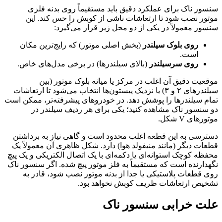
سنسور ناک برای عملکرد دقیق باید مستقیماً روی بدنه فلزی
موتور نصب شود تا ارتعاشات ناشی از کوبش را حس کند. این
سنسور معمولاً در یکی از دو محل زیر قرار می‌گیرد:
روی بلوک سیلندر
(بخش اصلی موتور) که رایج‌ترین مکان
است.
روی سرسیلندر
(بالای سیلندرها) در برخی مدل‌های خاص.
موقعیت دقیق آن اغلب در مرکز یا میانه بلوک موتور (بین
سیلندرهای ۲ و ۳) یا نزدیک پیستون‌ها انتخاب می‌شود تا ارتعاشات
تمام سیلندرها را پوشش دهد. در خودروهای پیشرفته‌تر، ممکن است
دو سنسور ناک مشاهده کنید؛ یکی برای هر ردیف سیلندر در
موتورهای V شکل.
دسترسی به این قطعه اغلب محدود است و گاهی نیاز به برداشتن
قطعات دیگر (مانند منیفولد هوا) دارد. شکل ظاهری آن معمولاً یک
محفظه کوچک استوانه‌ای یا دکمه‌ای با یک اتصال الکتریکی و یک پیچ
نگهدارنده است که مستقیماً به فلز موتور پیچ شده. اگر سنسور ناک
روی قطعات پلاستیکی یا جدا از بدنه موتور نصب شود، قادر به
تشخیص ارتعاشات ظریف کوبش نخواهد بود.
علت خرابی سنسور ناک