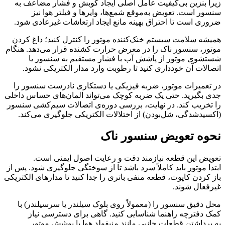
زیرا بنزین بی‌کیفیت عامل اصلی ایجاد کوبش و فشار مضاعف به
سنسور است. تعویض به‌موقع شمع‌ها، وایرها و فیلتر هوا نیز
ضروری است تا احتراق بهینه مانع ایجاد ارتعاشات غیرعادی شود.
همیشه سلامت سیستم خنک‌کننده موتور را کنترل کنید؛ داغ کردن
موتور، سنسور ناک را در معرض حرارت کشنده قرار می‌دهد. هنگام
شستشوی موتور از پاشش آب با فشار مستقیم به سنسور یا
اتصالات آن خودداری کنید تا رطوبت وارد مدار الکتریکی نشود.
در تعمیرات موتور، ضربه فیزیکی یا دستکاری نادرست سنسور را
جدی بگیرید. حتی یک ضربه کوچک می‌تواند المان‌های حساس داخلی
را تخریب کند. در نهایت، بررسی دوره‌ی اتصالات سیم‌کشی سنسور
(اکسیدشدگی، شل‌بودن) از اختلالات الکتریکی جلوگیری می‌کند.
نحوه تعویض سنسور ناک
تعویض این قطعه نیازمند دقت و رعایت اصول ایمنی است.
ابتدا موتور باید کاملاً سرد باشد تا از سوختگی جلوگیری شود. پس از
باز کردن کاپوت، قطعه منفی باتری را جدا کنید تا مدارهای الکتریکی
غیرفعال شوند.
محل دقیق سنسور را (معمولاً روی بلوک سیلندر یا سرسیلندر) با
کمک دفترچه راهنما شناسایی کنید. گاهی برای دسترسی نیاز
به برداشتن قطعات جانبی مانند منیفولد هوا یا پوشش موتور