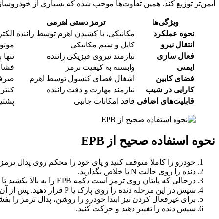
ایمن‌تر توزیع کند. همین تفاوت‌ها موجب شده که بسیاری از خودروسازان، س
ویژگی‌ها
ترمز دستی اهرمی
نحوه عملکرد
مکانیکی، با کشیدن اهرم توسط راننده
الکترونی
انتقال نیرو
کابل و سیم مکانیکی
موتور
فعال سازی
نیازمند نیروی فیزیکی راننده
تنها 
ایمنی
وابسته به کیفیت ترمز
فشار 
فضای کابین
اشغال فضای کنسول توسط اهرم
صرفه
کارایی در شیب
نیازمند مهارت و دقت راننده
کنتر
قابلیت‌های اضافی
فاقد امکانات جانبی
پشتیبا
نحوه استفاده صحیح از EPB
خودرو را کاملا متوقف کنید و پای خود را محکم روی پدال ترمز 
دنده را روی حالت N یا خلاص بگذارید.
درحالی که پایتان روی ترمز است دکمه EPB را به بالا بکشید تا چراغ قرمز رنگ آن روشن شود. همچنین علامت P نیز باید روی صفحه کیلومتر نمایش‌داده شود.
سپس در این مرحله دنده را روی پارک یا P قرار دهید. پس از آن می‌توانید پدال ترمز را رها کنید.
برای غیرفعال کردن نیز ابتدا خودرو را روشن، پدال ترمز را بفشارید و کلید EPB را به سمت داخل فشار دهید تا
سپس دنده را تغییر دهید و حرکت کنید.