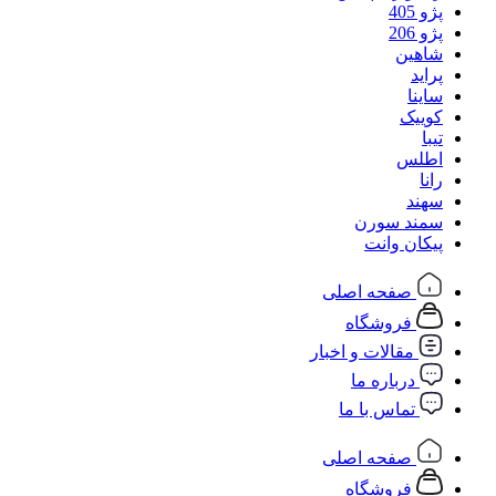
پژو 405
پژو 206
شاهین
پراید
ساینا
کوییک
تیبا
اطلس
رانا
سهند
سمند سورن
پیکان وانت
صفحه اصلی
فروشگاه
مقالات و اخبار
درباره ما
تماس با ما
صفحه اصلی
فروشگاه