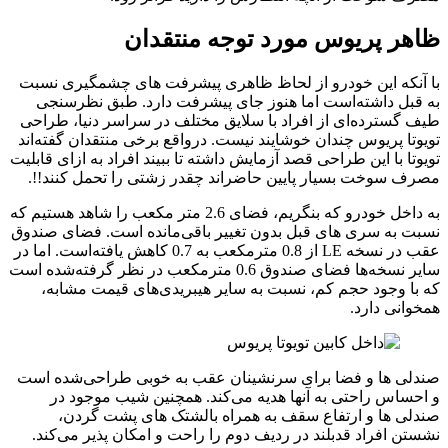
ظاهر پریوس مورد توجه منتقدان
با آنکه این خودرو از لحاظ ظاهری پیشرفت های چشمگیری نسبت
به قبل داشته‌است اما هنوز جای پیشرفت دارد. طبق نظرسنجی
طیف گسترده‌ای از افراد با سلایق مختلف در سراسر دنیا، طراحی
تویوتا پریوس چندان خوشایند نیست. درواقع برخی منتقدان گفته‌اند
تویوتا با این طراحی قصد آزمایش داشته تا ببیند افراد به ازای قابلیت
مصرف سوخت بسیار پایین حاضراند چقدر زشتی را تحمل کنند!!.
به داخل خودرو که بنگریم، فضای 2.6 متر مکعب را شاهد هستیم که
نسبت به سری های قبل بدون تغییر باقی‌مانده است. فضای صندوق
عقب در نسخه LE از 0.8 مترمکعب به 0.7 کاهش یافته‌است. اما در
سایر نسخه‌ها فضای صندوق 0.6 مترمکعب در نظر گرفته‌شده است
که با وجود حجم کم، نسبت به سایر هیبریدی‌های قیمت مشابه،
همخوانی دارد.
صندلی ها و فضا برای سرنشینان عقب به خوبی طراحی‌شده است
و احساس راحتی به آنها هدیه می‌کند. همچنین شیب موجود در
صندلی ها و ارتفاع سقف به همراه بالشتک های پشت گردن،
نشستن افراد قدبلند در ردیف دوم را راحت و امکان پذیر می‌کند.