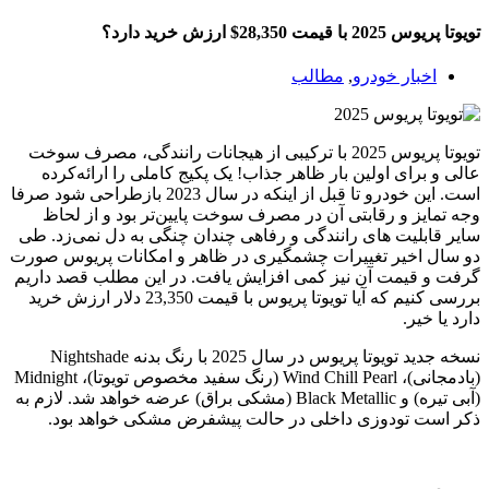
تویوتا پریوس 2025 با قیمت 28,350$ ارزش خرید دارد؟
اخبار خودرو
,
مطالب
تویوتا پریوس 2025 با ترکیبی از هیجانات رانندگی، مصرف سوخت
عالی و برای اولین بار ظاهر جذاب! یک پکیج کاملی را ارائه‌کرده
است. این خودرو تا قبل از اینکه در سال 2023 بازطراحی شود صرفا
وجه تمایز و رقابتی آن در مصرف سوخت پایین‌تر بود و از لحاظ
سایر قابلیت های رانندگی و رفاهی چندان چنگی به دل نمی‌زد. طی
دو سال اخیر تغییرات چشمگیری در ظاهر و امکانات پریوس صورت
گرفت و قیمت آن نیز کمی افزایش یافت. در این مطلب قصد داریم
بررسی کنیم که آیا تویوتا پریوس با قیمت 23,350 دلار ارزش خرید
دارد یا خیر.
نسخه جدید تویوتا پریوس در سال 2025 با رنگ بدنه Nightshade
(بادمجانی)، Wind Chill Pearl (رنگ سفید مخصوص تویوتا)، Midnight
(آبی تیره) و Black Metallic (مشکی براق) عرضه خواهد شد. لازم به
ذکر است تودوزی داخلی در حالت پیشفرض مشکی خواهد بود.