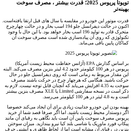
تویوتا پریوس 2025؛ قدرت بیشتر ، مصرف سوخت
بهینه‌تر
قدرت موتور این خودرو در مقایسه با سال های قبل ارتقا یافته‌است.
اکنون در حالت دیفرانسل جلو 194 اسب بخار و در حالت چهارچرخ
متحرک قادر به تولید 196 اسب بخار خواهد بود. با این حال با وجود
تکنولوژی که روی آن پیاده‌سازی شده است مصرف سوخت آن
کماکان پایین باقی می‌ماند.
بر اساس گذارش EPA (آژانس حفاظت محیط زیست آمریکا)
پریوس در هر 100 کیلومتر حدود 4.2 لیتر بنزین مصرف می‌کند. البته
این مقدار مربوط به زمانی است که روی دیفرانسیل جلو در حال
حرکت باشید. هنگامی که هرچهار چرخ در حرکت باشند مصرف
سوخت به 4.35 افزایش می‌یابد که آنچنان قابل توجه نیست. لازم به
ذکر است در نسخه سفارشی Limited یا XLE مصرف بنزین بیشتر
است و به 4.8 لیتر در هر 100 کیلومتر می‌رسد.
بهینه بودن این خودرو جذابیت زیادی برای آن ایجاد می‌کند خصوصا
اگر دوستدار محیط زیست باشید. اما اگر صرفا قصد شما از خرید
پریوس مصرف سوخت پایین آن است باید نگاهی به رقبای آن مانند
پیکاپ فورد ماوریک یا شاسی بلند کیا نیرو بیندازید. میزان سوختن
بنزین در رقبای آن مشابه است اما از لحاظ ظاهری و آپشنی حرف