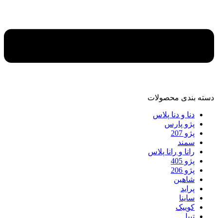
دسته‌ بندی محصولات
دنا و دنا پلاس
پژو پارس
پژو 207
سمند
رانا و رانا پلاس
پژو 405
پژو 206
شاهین
پراید
ساینا
کوییک
تیبا