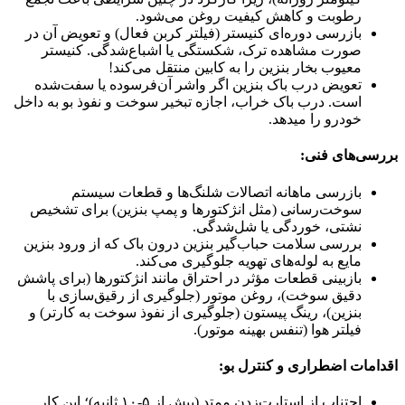
رطوبت و کاهش کیفیت روغن می‌شود.
بازرسی دوره‌ای کنیستر (فیلتر کربن فعال) و تعویض آن در
صورت مشاهده ترک، شکستگی یا اشباع‌شدگی. کنیستر
معیوب بخار بنزین را به کابین منتقل می‌کند!
تعویض درب باک بنزین اگر واشر آن‌فرسوده یا سفت‌شده
است. درب باک خراب، اجازه تبخیر سوخت و نفوذ بو به داخل
خودرو را میدهد.
بررسی‌های فنی:
بازرسی ماهانه اتصالات شلنگ‌ها و قطعات سیستم
سوخت‌رسانی (مثل انژکتورها و پمپ بنزین) برای تشخیص
نشتی، خوردگی یا شل‌شدگی.
بررسی سلامت حباب‌گیر بنزین درون باک که از ورود بنزین
مایع به لوله‌های تهویه جلوگیری می‌کند.
بازبینی قطعات مؤثر در احتراق مانند انژکتورها (برای پاشش
دقیق سوخت)، روغن موتور (جلوگیری از رقیق‌سازی با
بنزین)، رینگ پیستون (جلوگیری از نفوذ سوخت به کارتر) و
فیلتر هوا (تنفس بهینه موتور).
اقدامات اضطراری و کنترل بو:
اجتناب از استارت‌زدن ممتد (بیش از ۵-۱۰ ثانیه)؛ این کار