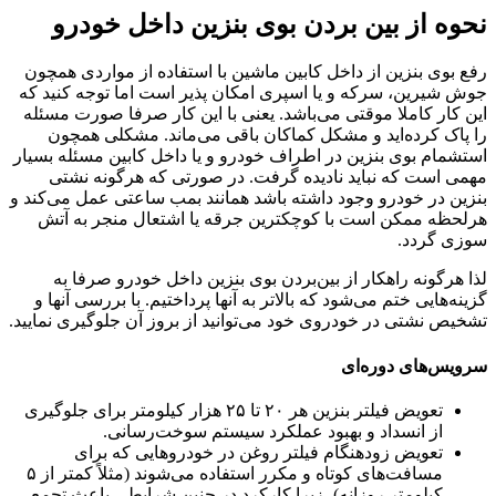
نحوه از بین بردن بوی بنزین داخل خودرو
رفع بوی بنزین از داخل کابین ماشین با استفاده از مواردی همچون
جوش شیرین، سرکه و یا اسپری امکان پذیر است اما توجه کنید که
این کار کاملا موقتی می‌باشد. یعنی با این کار صرفا صورت مسئله
را پاک کرده‌اید و مشکل کماکان باقی می‌ماند. مشکلی همچون
استشمام بوی بنزین در اطراف خودرو و یا داخل کابین مسئله بسیار
مهمی است که نباید نادیده گرفت. در صورتی که هرگونه نشتی
بنزین در خودرو وجود داشته باشد همانند بمب ساعتی عمل می‌کند و
هرلحظه ممکن است با کوچکترین جرقه یا اشتعال منجر به آتش
سوزی گردد.
لذا هرگونه راهکار از بین‌بردن بوی بنزین داخل خودرو صرفا به
گزینه‌هایی ختم می‌شود که بالاتر به آنها پرداختیم. با بررسی آنها و
تشخیص نشتی در خودروی خود می‌توانید از بروز آن جلوگیری نمایید.
سرویس‌های دوره‌ای
تعویض فیلتر بنزین هر ۲۰ تا ۲۵ هزار کیلومتر برای جلوگیری
از انسداد و بهبود عملکرد سیستم سوخت‌رسانی.
تعویض زودهنگام فیلتر روغن در خودروهایی که برای
مسافت‌های کوتاه و مکرر استفاده می‌شوند (مثلاً کمتر از ۵
کیلومتر روزانه)، زیرا کارکرد در چنین شرایطی باعث تجمع