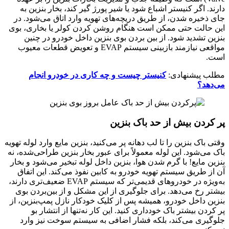
دارند. اگر کنیستر اشباع شود یا شیر پورژ گیر کند، بخار بنزین به
جای ذخیره شدن، از طریق دریچه‌های تهویه وارد اتاق می‌شود. در
این حالت حتی ممکن است هنگام روشن کردن کولر یا بخاری، بوی
بنزین تشدید شود. از بین بردن بوی بنزین داخل خودرو در چنین
مواقعی نیازمند بازبینی سیستم EVAP و تعویض قطعات معیوب
است.
مطلب پیشنهادی:
کنیستر چیست و چه کاری در خودرو انجام
می‌دهد؟
پر کردن بیش از حد باک بنزین
وقتی باک بنزین را تا لب دهانه پر می‌کنید، بنزین مایع وارد لوله تهویه
باک می‌شود. این لوله معمولاً برای عبور بخار بنزین طراحی‌شده، نه
بنزین مایع! با گرم شدن هوا، بنزین داخل لوله تبخیر می‌شود و بخار
آن از طریق سیستم تهویه خودرو به کابین نفوذ می‌کند. این اتفاق
به‌ویژه در خودروهای قدیمی‌تر که سیستم EVAP ضعیف‌تری دارند،
بیشتر رخ می‌دهد. برای جلوگیری از این مشکل و از بین‌بردن بوی
بنزین داخل خودرو، همیشه پس از کلیک خودکار نازل پمپ‌بنزین، از
پر کردن بیشتر باک خودداری کنید. این کار نه‌تنها از انتشار بو
جلوگیری می‌کند، بلکه فشار اضافی به سیستم سوخت نیز وارد