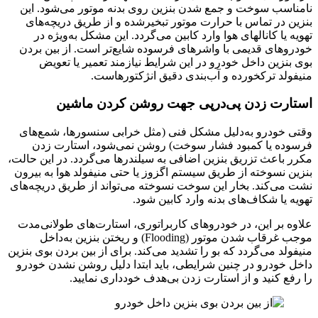
نامناسب سوخت و جمع شدن بنزین روی بدنه موتور می‌شود. این
بنزین در تماس با حرارت موتور تبخیر‌شده و از طریق دریچه‌های
تهویه یا کانالهای هوا وارد کابین می‌گردد. این مشکل به‌ویژه در
خودروهای قدیمی با واشرهای فرسوده شایع‌تر است. از بین بردن
بوی بنزین داخل خودرو در این شرایط نیازمند تعمیر یا تعویض
منیفولد ترکخورده و آب‌بندی دقیق انژکتورهاست.
استارت زدن پی‌درپی جهت روشن کردن ماشین
وقتی خودرو به‌دلیل مشکل فنی (مثل خرابی سنسورها، شمع‌های
فرسوده یا کمبود فشار سوخت) روشن نمی‌شود، استارت زدن
مکرر باعث تزریق بنزین اضافی به سیلندرها می‌گردد. در این حالت،
بنزین نسوخته از طریق سیستم اگزوز یا حتی منیفولد هوا به بیرون
نشت می‌کند. بخار این سوخت نسوخته می‌تواند از طریق دریچه‌های
تهویه یا شکاف‌های بدنه وارد کابین شود.
علاوه بر این، در خودروهای کاربراتوری، استارت‌های طولانی‌مدت
موجب غرقاب شدن موتور (Flooding) و ریختن بنزین به‌داخل
منیفولد می‌گردد که بو را تشدید می‌کند. برای از بین بردن بوی بنزین
داخل خودرو در چنین شرایطی، باید ابتدا دلیل روشن‌ نشدن خودرو
را رفع کنید و از استارت زدن بی‌هدف خودداری نمایید.