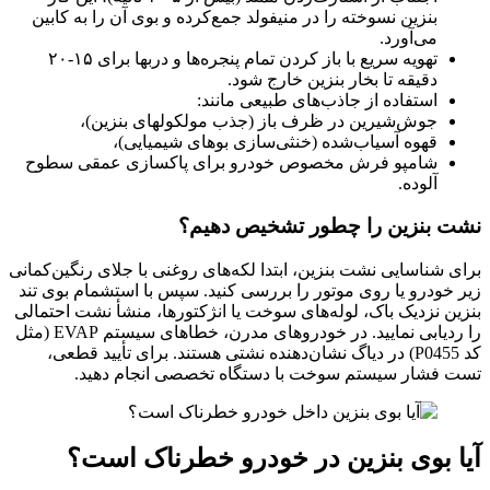
بنزین‌ نسوخته را در منیفولد جمع‌کرده و بوی آن را به کابین
می‌آورد.
تهویه سریع با باز کردن تمام پنجره‌ها و دربها برای ۱۵-۲۰
دقیقه تا بخار بنزین خارج شود.
استفاده از جاذب‌های طبیعی مانند:
جوش‌شیرین در ظرف باز (جذب مولکولهای بنزین)،
قهوه آسیاب‌شده (خنثی‌سازی بوهای شیمیایی)،
شامپو فرش مخصوص خودرو برای پاکسازی عمقی سطوح
آلوده.
نشت بنزین را چطور تشخیص دهیم؟
برای شناسایی نشت بنزین، ابتدا لکه‌های روغنی با جلای رنگین‌کمانی
زیر خودرو یا روی موتور را بررسی کنید. سپس با استشمام بوی تند
بنزین نزدیک باک، لوله‌های سوخت یا انژکتورها، منشأ نشت احتمالی
را ردیابی نمایید. در خودروهای مدرن، خطاهای سیستم EVAP (مثل
کد P0455) در دیاگ نشان‌دهنده نشتی هستند. برای تأیید قطعی،
تست فشار سیستم سوخت با دستگاه تخصصی انجام دهید.
آیا بوی بنزین در خودرو خطرناک است؟