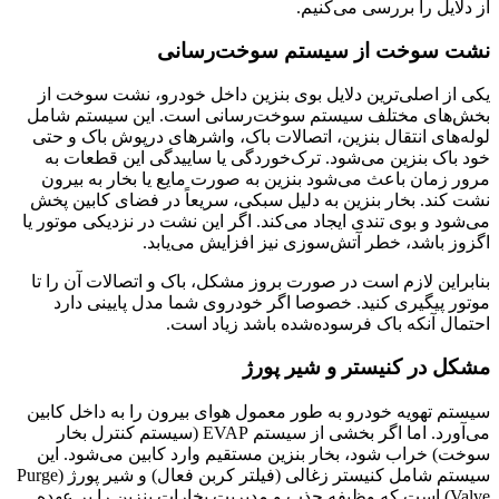
از دلایل را بررسی می‌کنیم.
نشت سوخت از سیستم سوخت‌رسانی
یکی از اصلی‌ترین دلایل بوی بنزین داخل خودرو، نشت سوخت از
بخش‌های مختلف سیستم سوخت‌رسانی است. این سیستم شامل
لوله‌های انتقال بنزین، اتصالات باک، واشرهای درپوش باک و حتی
خود باک بنزین می‌شود. ترک‌خوردگی یا ساییدگی این قطعات به
مرور زمان باعث می‌شود بنزین به صورت مایع یا بخار به بیرون
نشت کند. بخار بنزین به دلیل سبکی، سریعاً در فضای کابین پخش
می‌شود و بوی تندی ایجاد می‌کند. اگر این نشت در نزدیکی موتور یا
اگزوز باشد، خطر آتش‌سوزی نیز افزایش می‌یابد.
بنابراین لازم است در صورت بروز مشکل، باک و اتصالات آن را تا
موتور پیگیری کنید. خصوصا اگر خودروی شما مدل پایینی دارد
احتمال آنکه باک فرسوده‌شده باشد زیاد است.
مشکل در کنیستر و شیر پورژ
سیستم تهویه خودرو به طور معمول هوای بیرون را به داخل کابین
می‌آورد. اما اگر بخشی از سیستم EVAP (سیستم کنترل بخار
سوخت) خراب شود، بخار بنزین مستقیم وارد کابین می‌شود. این
سیستم شامل کنیستر زغالی (فیلتر کربن فعال) و شیر پورژ (Purge
Valve) است که وظیفه جذب و مدیریت بخارات بنزین را بر عهده