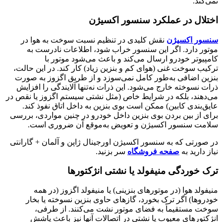
نمی‌کند.
اختلال در عملکرد سنسور اکسیژن
سنسور اکسیژن
نقش کلیدی در تنظیم نسبت سوخت به هوا در
موتور دارد. اگر این سنسور خراب شود، اطلاعات نادرست به
کامپیوتر خودرو ارسال می‌کند و باعث می‌شود موتور با
ترکیب سوخت غنی (هوای کم و بنزین زیاد) کار کند. در این حالت،
بنزین اضافی به‌طور کامل نمی‌سوزد و از طریق اگزوز به صورت
ذرات نسوخته خارج می‌شود. این ذرات نه‌تنها آلایندگی را افزایش
می‌دهند، بلکه در شرایط خاص (مثل نشتی سیستم اگزوز یا نقص در
عایق‌بندی کابین) ممکن است بوی بنزین به داخل اتاق نفوذ کند.
برای از بین بردن بوی بنزین داخل خودرو در چنین مواردی، بررسی
سلامت سنسور اکسیژن و تعویض به‌موقع آن ضروری است.
در صورتی که به سنسور اکسیژن اورجینال ژاپن و آلمان + گارانتی
نیاز دارید به
صفحه فروشگاه
سر بزنید.
ترک خوردگی منیفولد یا نشتی انژکتورها
منیفولد هوا (در موتورهای بنزینی) یا منیفولد اگزوز (در همه
خودروها) اگر ترک بخورد، گازهای حاوی بنزین نسوخته یا بخار
سوخت مستقیماً به فضای موتور نشت می‌کنند. از طرفی،
انژکتورهای معیوب یا نشتی در اتصالات آنها نیز باعث پاشش