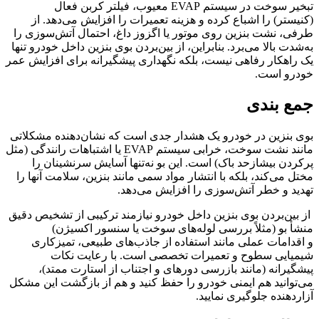
تبخیر سوخت در سیستم EVAP معیوب، فیلتر کربن فعال
(کنیستر) را اشباع کرده و هزینه تعمیرات را افزایش می‌دهد. از
طرفی، نشت بنزین روی موتور یا اگزوز داغ، احتمال آتش‌سوزی را
به‌شدت بالا می‌برد. بنابراین، از بین‌بردن بوی بنزین داخل خودرو تنها
یک راهکار رفاهی نیست، بلکه نگهداری پیشگیرانه برای افزایش عمر
خودرو است.
جمع بندی
بوی بنزین در خودرو یک هشدار جدی است که نشان‌دهنده مشکلاتی
مانند نشت سوخت، خرابی سیستم EVAP یا اشتباهات رانندگی (مثل
پرکردن بیشازحد باک) است. این بو نه‌تنها آسایش سرنشینان را
مختل می‌کند، بلکه با انتشار مواد سمی مانند بنزین، سلامت آنها را
تهدید و خطر آتش‌سوزی را افزایش می‌دهد.
از بین‌بردن بوی بنزین داخل خودرو نیازمند ترکیبی از تشخیص دقیق
منشأ بو (مثلاً بررسی لوله‌های سوخت یا سنسور اکسیژن)
و اقدامات عملی مانند استفاده از جاذب‌های طبیعی، تمیزکاری
شیمیایی سطوح و تعمیرات تخصصی است. با رعایت نکات
پیشگیرانه (مانند بازرسی دورهای و اجتناب از استارت ممتد)،
می‌توانید هم ایمنی خودرو را حفظ کنید و هم از بازگشت این مشکل
آزاردهنده جلوگیری نمایید.