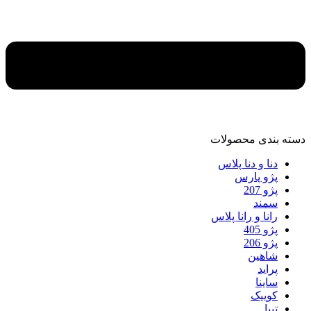
دسته‌ بندی محصولات
دنا و دنا پلاس
پژو پارس
پژو 207
سمند
رانا و رانا پلاس
پژو 405
پژو 206
شاهین
پراید
ساینا
کوییک
تیبا