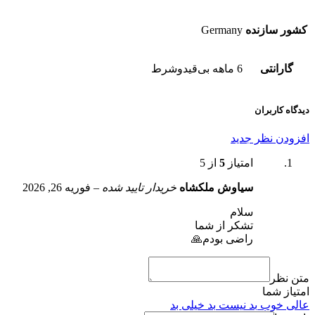
کشور سازنده
Germany
گارانتی
6 ماهه بی‌قیدوشرط
دیدگاه کاربران
افزودن نظر جدید
امتیاز
5
از 5
سیاوش ملکشاه
خریدار تایید شده
–
فوریه 26, 2026
سلام
تشکر از شما
راضی بودم🙏
متن نظر
امتیاز شما
عالی
خوب
بد نیست
بد
خیلی بد