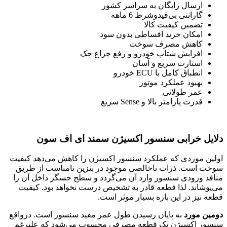
ارسال رایگان به سراسر کشور
گارانتی بی‌قیدوشرط 6 ماهه
تضمین کیفیت کالا
امکان خرید اقساطی بدون سود
کاهش مصرف سوخت
افزایش شتاب خودرو و رفع چراغ چک
استارت سریع و آسان
انطباق کامل با ECU خودرو
بهبود عملکرد موتور
عمر طولانی
قدرت پارامتر بالا و Sense سریع
دلایل خرابی سنسور اکسیژن سمند ای اف سون
اولین موردی که عملکرد سنسور اکسیژن را کاهش می‌دهد کیفیت
سوخت است. ذرات ناخالصی موجود در بنزین نامناسب از طریق
منافذ ورودی سنسور وارد آن می‌گردد و سطح حسگر داخل آن را
می‌پوشاند. لذا قطعه قادر به تشخیص درست نخواهد بود. کیفیت
قطعه نیز در این باره بسیار موثر است.
دومین مورد
به پایان رسیدن طول عمر مفید سنسور است. درواقع
سنسور اکسیژن یک قطعه مصرفی محسوب می‌شود که علیرغم