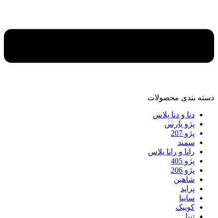
دسته‌ بندی محصولات
دنا و دنا پلاس
پژو پارس
پژو 207
سمند
رانا و رانا پلاس
پژو 405
پژو 206
شاهین
پراید
ساینا
کوییک
تیبا