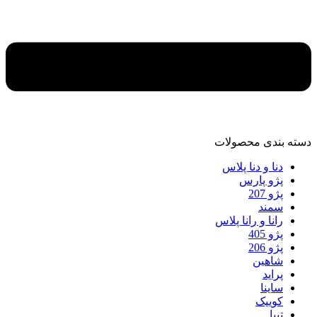
دسته‌ بندی محصولات
دنا و دنا پلاس
پژو پارس
پژو 207
سمند
رانا و رانا پلاس
پژو 405
پژو 206
شاهین
پراید
ساینا
کوییک
تیبا