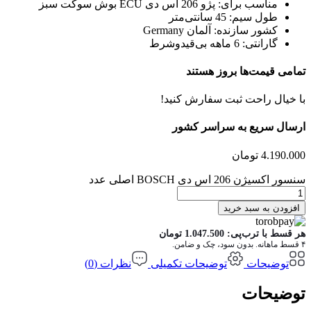
مناسب برای:
پژو 206 اس دی ECU بوش سوکت سبز
طول سیم:
45 سانتی‌متر
کشور سازنده:
آلمان Germany
گارانتی:
6 ماهه بی‌قیدوشرط
تمامی قیمت‌ها بروز هستند
با خیال راحت ثبت سفارش کنید!
ارسال سریع به سراسر کشور
4.190.000
تومان
سنسور اکسیژن 206 اس دی BOSCH اصلی عدد
افزودن به سبد خرید
هر قسط با ترب‌پی:
1.047.500
تومان
۴ قسط ماهانه. بدون سود، چک و ضامن.
توضیحات
توضیحات تکمیلی
نظرات (0)
توضیحات