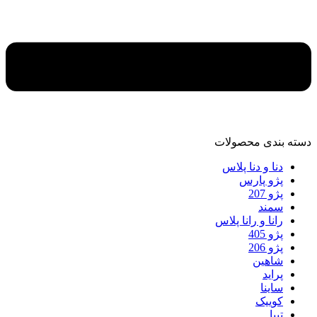
دسته‌ بندی محصولات
دنا و دنا پلاس
پژو پارس
پژو 207
سمند
رانا و رانا پلاس
پژو 405
پژو 206
شاهین
پراید
ساینا
کوییک
تیبا