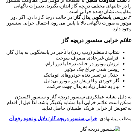
۲.
تست مقاومت متغیر
: با استفاده از مولتی‌متر، مقاومت سنسور
را در حالتهای مختلف دریچه گاز اندازه بگیرید. تغییرات ناگهانی
مقاومت نشان‌دهنده خرابی است.
۳.
بررسی پاسخگویی پدال گاز
: در حالت درجا گاز دادن، اگر دور
موتور به‌صورت ناگهانی بالا یا پایین می‌رود، احتمال خرابی سنسور
وجود دارد.
علائم خرابی سنسور دریچه گاز
شتاب نامنظم (ریپ زدن) یا تأخیر در پاسخگویی به پدال گاز.
افزایش غیرعادی مصرف سوخت.
لرزش موتور در حالت درجا یا دور آرام.
روشن شدن چراغ چک موتور.
اختلال در تغییر دنده‌ خودروهای اتوماتیک.
گاز خوردن و افزایش دور موتور بی‌دلیل.
نیاز به فشار زیاد به پدال جهت حرکت.
به دلیل تشابه عملکردی سنسور دریچه گاز و سنسور اکسیژن
ممکن است علائم خرابی آنها مشابه یکدیگر باشد. لذا قبل از اقدام
به تعویض از خرابی هریک اطمینان حاصل نمایید.
مطلب پیشنهادی:
خرابی سنسور دریچه گاز؛ دلایل و نحوه رفع آن