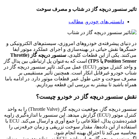
تاثیر سنسور دریچه گاز در شتاب و مصرف سوخت
دانستنی‌های خودرو
,
مطالب
در دنیای پیشرفته‌ی خودروهای امروزی، سیستم‌های الکترونیکی و
حسگرها نقش حیاتی در بهینه‌سازی و اجرای عملکرد موتور ایفا
می‌کنند. یکی از این قطعات کلیدی،
سنسور دریچه گاز (Throttle
Position Sensor یا TPS)
است که به‌عنوان پل ارتباطی بین پدال گاز
و واحد کنترل موتور (ECU) عمل می‌کند. تاثیر سنسور دریچه گاز در
شتاب خودرو غیرقابل انکار است. همچنین تأثیر مستقیمی بر
مصرف سوخت و حتی طول عمر قطعات موتور دارد. در ادامه باما
همراه باشید تا بیشتر به بررسی این قطعه بپردازیم.
نقش سنسور دریچه گاز در خودرو چیست؟
سنسور دریچه گاز، موقعیت دریچه گاز (Throttle Valve) را به واحد
کنترل موتور (ECU) گزارش میدهد. این سنسور با اندازه‌گیری زاویه
فشرده‌شدن پدال، اطلاعاتی را جمع آوری و ارسال می‌کند. ECU با
استفاده از این داده‌ها، مقدار سوخت تزریقی و زمان جرقه‌زنی را
محاسبه می‌کند تا احتراق بهینه انجام شود.
اگر سنسور دریچه گاز خراب باشد، ECU نمی‌تواند به‌درستی میزان