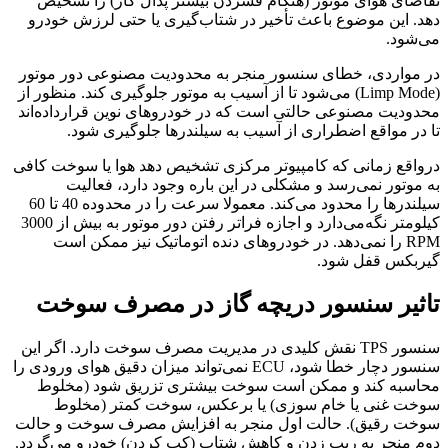
تقاضای هوای موتور (هنگام فشردن بیشتر پدال گاز) را تشخیص
دهد. این موضوع باعث تأخیر در شتاب‌گیری یا حتی لرزش خودرو
می‌شود.
در مواردی، خطای سنسور منجر به محدودیت مصنوعی دور موتور
(Limp Mode) می‌شود تا از آسیب به موتور جلوگیری کند. منظور از
محدودیت مصنوعی حالتی است که در خودروهای نوین قرارداده‌اند
تا در مواقع اضطراری از آسیب به سیلندرها جلوگیری شود.
درواقع زمانی که کامپیوتر مرکزی تشخیص دهد هوا یا سوخت کافی
به موتور نمی‌رسد و مشکلی در این باره وجود دارد، فعالیت
سیلندرها را محدود می‌کند. معمولا سرعت را در محدوده 40 تا 60
کیلومتر نگه‌می‌دارد و اجازه فراتر رفتن دور موتور به بیش از 3000
RPM را نمی‌دهد. در خودروهای دنده اتوماتیک نیز ممکن است
گیربکس قفل شود.
تاثیر سنسور دریچه گاز در مصرف سوخت
سنسور TPS نقش کلیدی در مدیریت مصرف سوخت دارد. اگر این
سنسور دچار خطا شود، ECU نمی‌تواند میزان دقیق هوای ورودی را
محاسبه کند و ممکن است سوخت بیشتری تزریق شود (مخلوط
سوخت غنی یا خام سوزی) یا برعکس، سوخت کمتر (مخلوط
سوخت رقیق). حالت اول منجر به افزایش مصرف سوخت و حالت
دوم منجر به ریپ زدن و کاهش شتاب (کپ کردن) خودرو می‌گردد.