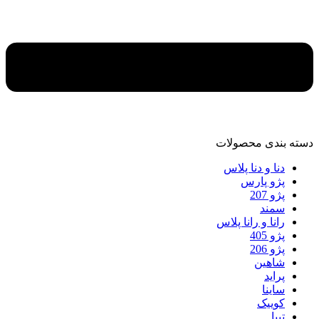
دسته‌ بندی محصولات
دنا و دنا پلاس
پژو پارس
پژو 207
سمند
رانا و رانا پلاس
پژو 405
پژو 206
شاهین
پراید
ساینا
کوییک
تیبا